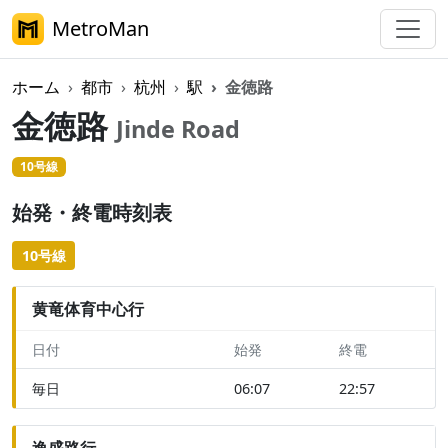
MetroMan
ホーム
都市
杭州
駅
金徳路
金徳路
Jinde Road
10号線
始発・終電時刻表
10号線
黄竜体育中心行
日付
始発
終電
毎日
06:07
22:57
逸盛路行