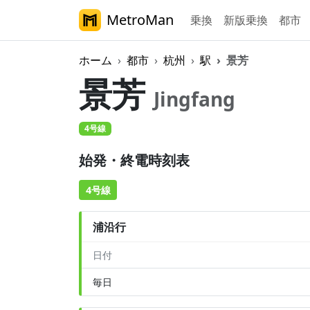
MetroMan
乗換
新版乗換
都市
ホーム
都市
杭州
駅
景芳
景芳
Jingfang
4号線
始発・終電時刻表
4号線
浦沿行
日付
毎日