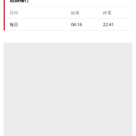
日付
始発
終電
毎日
06:16
22:41