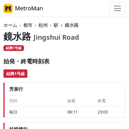
MetroMan
ホーム
都市
杭州
駅
鏡水路
鏡水路
Jingshui Road
紹興1号線
始発・終電時刻表
紹興1号線
芳泉行
日付
始発
終電
毎日
06:11
23:03
姑娘橋行