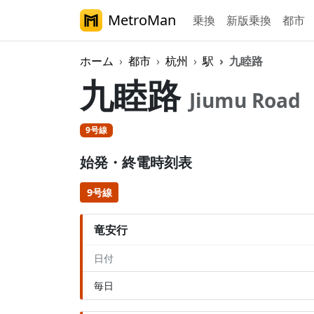
MetroMan
乗換
新版乗換
都市
ホーム
都市
杭州
駅
九睦路
九睦路
Jiumu Road
9号線
始発・終電時刻表
9号線
竜安行
日付
毎日