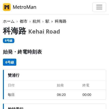
MetroMan
ホーム
都市
杭州
駅
科海路
科海路
Kehai Road
6号線
始発・終電時刻表
6号線
雙浦行
日付
始発
終電
毎日
06:20
00:00
枸桔弄行