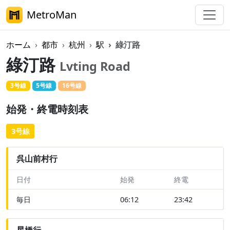
MetroMan
ホーム
都市
杭州
駅
綠汀路
綠汀路
Lvting Road
3号線
5号線
16号線
始発・終電時刻表
3号線
呉山前村行
日付
始発
終電
毎日
06:12
23:42
星橋行