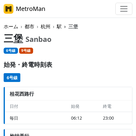
MetroMan
ホーム
都市
杭州
駅
三堡
三堡
Sanbao
6号線
9号線
始発・終電時刻表
6号線
桂花西路行
日付
始発
終電
毎日
06:12
23:00
枸桔弄行