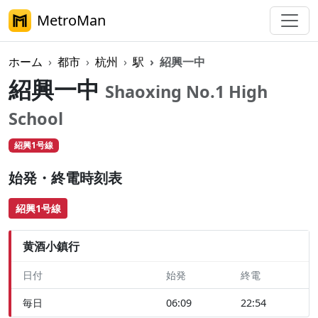
MetroMan
ホーム
都市
杭州
駅
紹興一中
紹興一中
Shaoxing No.1 High
School
紹興1号線
始発・終電時刻表
紹興1号線
黄酒小鎮行
日付
始発
終電
毎日
06:09
22:54