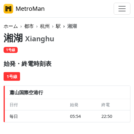
MetroMan
ホーム
都市
杭州
駅
湘湖
湘湖
Xianghu
1号線
始発・終電時刻表
1号線
蕭山国際空港行
日付
始発
終電
毎日
05:54
22:50