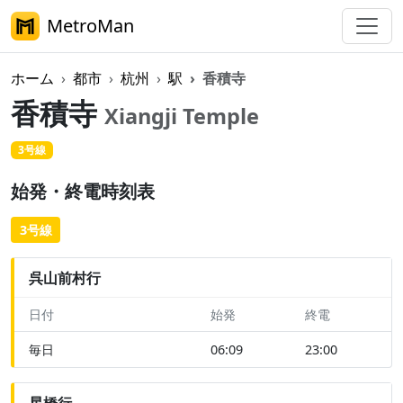
MetroMan
ホーム
都市
杭州
駅
香積寺
香積寺
Xiangji Temple
3号線
始発・終電時刻表
3号線
呉山前村行
日付
始発
終電
毎日
06:09
23:00
星橋行