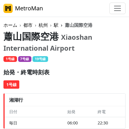
MetroMan
ホーム
都市
杭州
駅
蕭山国際空港
蕭山国際空港
Xiaoshan
International Airport
1号線
7号線
19号線
始発・終電時刻表
1号線
湘湖行
日付
始発
終電
毎日
06:00
22:30