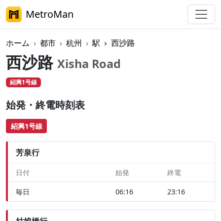
MetroMan
ホーム
都市
杭州
駅
西沙路
西沙路
Xisha Road
紹興1号線
始発・終電時刻表
紹興1号線
芳泉行
日付
始発
終電
毎日
06:16
23:16
姑娘橋行