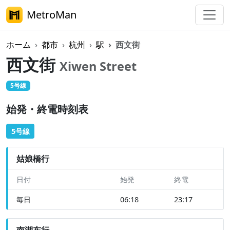
MetroMan
ホーム
都市
杭州
駅
西文街
西文街
Xiwen Street
5号線
始発・終電時刻表
5号線
姑娘橋行
日付
始発
終電
毎日
06:18
23:17
南湖东行