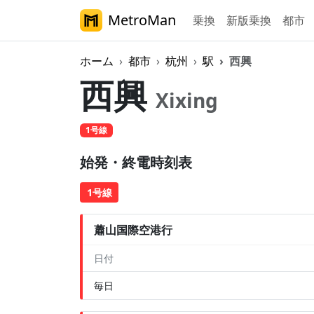
MetroMan
乗換
新版乗換
都市
ホーム
都市
杭州
駅
西興
西興
Xixing
1号線
始発・終電時刻表
1号線
蕭山国際空港行
日付
毎日