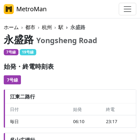
MetroMan
ホーム
都市
杭州
駅
永盛路
永盛路
Yongsheng Road
7号線
19号線
始発・終電時刻表
7号線
江東二路行
日付
始発
終電
毎日
06:10
23:17
呉山広場行