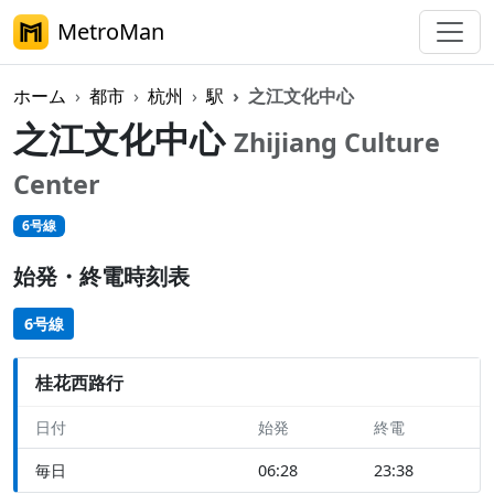
MetroMan
ホーム
都市
杭州
駅
之江文化中心
之江文化中心
Zhijiang Culture
Center
6号線
始発・終電時刻表
6号線
桂花西路行
日付
始発
終電
毎日
06:28
23:38