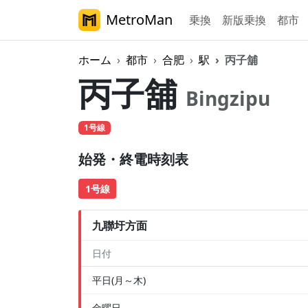
MetroMan
乗換
新版乗換
都市
ホーム
都市
合肥
駅
丙子舖
丙子舖
Bingzipu
1号線
始発・終電時刻表
1号線
九聯圩方面
日付
平日(月～木)
金曜日