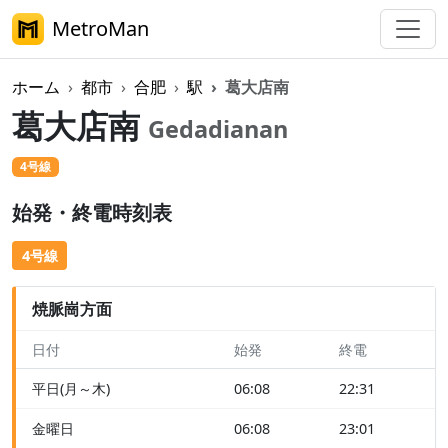
MetroMan
ホーム
都市
合肥
駅
葛大店南
葛大店南
Gedadianan
4号線
始発・終電時刻表
4号線
焼脈崗方面
日付
始発
終電
平日(月～木)
06:08
22:31
金曜日
06:08
23:01