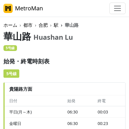
MetroMan
ホーム
都市
合肥
駅
華山路
華山路
Huashan Lu
5号線
始発・終電時刻表
5号線
貴陽路方面
日付
始発
終電
平日(月～木)
06:30
00:03
金曜日
06:30
00:23