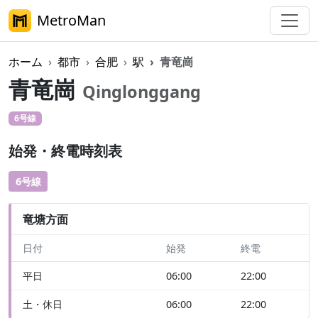
MetroMan
ホーム
都市
合肥
駅
青竜崗
青竜崗
Qinglonggang
6号線
始発・終電時刻表
6号線
竜塘方面
日付
始発
終電
平日
06:00
22:00
土・休日
06:00
22:00