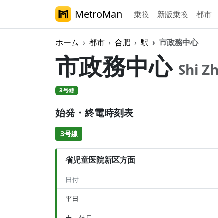
MetroMan
乗換
新版乗換
都市
ホーム
都市
合肥
駅
市政務中心
市政務中心
Shi Z
3号線
始発・終電時刻表
3号線
省児童医院新区方面
日付
平日
土・休日