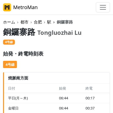
MetroMan
ホーム
都市
合肥
駅
銅鑼寨路
銅鑼寨路
Tongluozhai Lu
4号線
始発・終電時刻表
4号線
焼脈崗方面
日付
始発
終電
平日(月～木)
06:44
00:17
金曜日
06:44
00:37