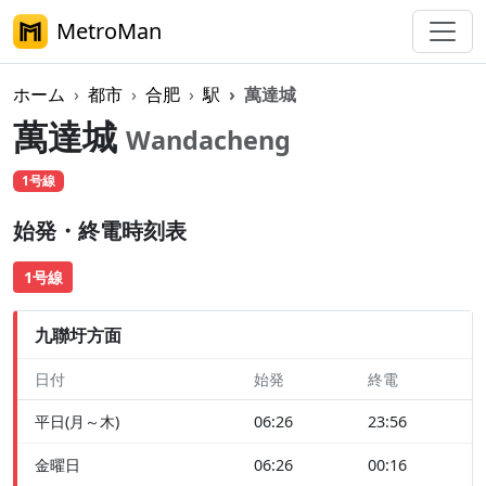
MetroMan
ホーム
都市
合肥
駅
萬達城
萬達城
Wandacheng
1号線
始発・終電時刻表
1号線
九聯圩方面
日付
始発
終電
平日(月～木)
06:26
23:56
金曜日
06:26
00:16