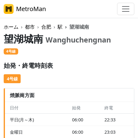
MetroMan
ホーム
都市
合肥
駅
望湖城南
望湖城南
Wanghuchengnan
4号線
始発・終電時刻表
4号線
焼脈崗方面
日付
始発
終電
平日(月～木)
06:00
22:33
金曜日
06:00
23:03