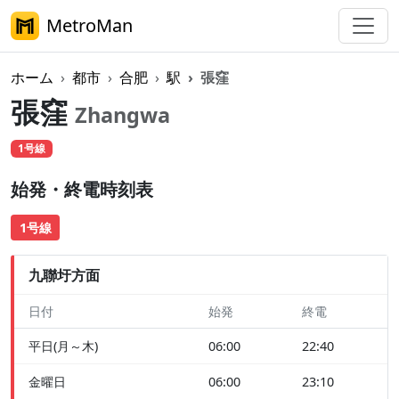
MetroMan
ホーム
都市
合肥
駅
張窪
張窪
Zhangwa
1号線
始発・終電時刻表
1号線
九聯圩方面
日付
始発
終電
平日(月～木)
06:00
22:40
金曜日
06:00
23:10