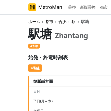
MetroMan
乗換
新版乗換
都市
ホーム
都市
合肥
駅
駅塘
駅塘
Zhantang
4号線
始発・終電時刻表
4号線
焼脈崗方面
日付
平日(月～木)
金曜日