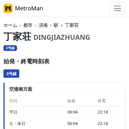
MetroMan
ホーム
都市
済南
駅
丁家荘
丁家荘
DINGJIAZHUANG
3号線
始発・終電時刻表
3号線
空港南方面
日付
始発
終電
平日
06:04
22:18
土・休日
06:04
22:18