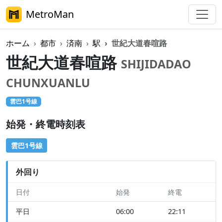
MetroMan
ホーム
都市
済南
駅
世紀大道春喧路
世紀大道春喧路
SHIJIDADAO
CHUNXUANLU
雲巴1号線
始発・終電時刻表
雲巴1号線
外回り
日付
始発
終電
平日
06:00
22:11