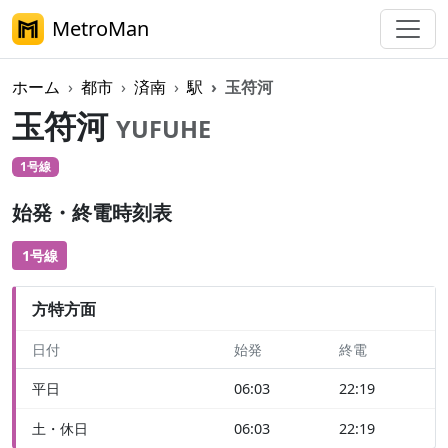
MetroMan
ホーム
都市
済南
駅
玉符河
玉符河
YUFUHE
1号線
始発・終電時刻表
1号線
方特方面
日付
始発
終電
平日
06:03
22:19
土・休日
06:03
22:19