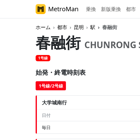
MetroMan
乗換
新版乗換
都市
ホーム
都市
昆明
駅
春融街
春融街
CHUNRONG S
1号線
始発・終電時刻表
1号線/2号線
大学城南行
日付
毎日