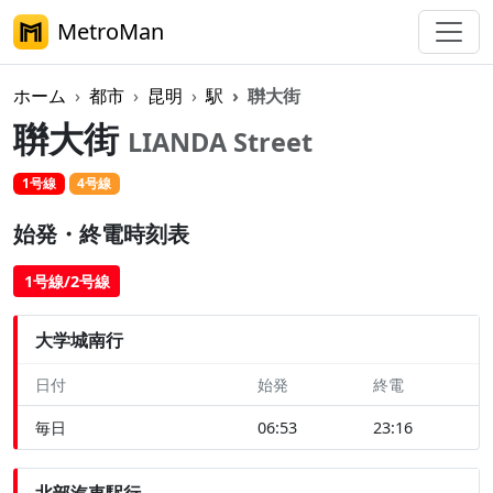
MetroMan
ホーム
都市
昆明
駅
聨大街
聨大街
LIANDA Street
1号線
4号線
始発・終電時刻表
1号線/2号線
大学城南行
日付
始発
終電
毎日
06:53
23:16
北部汽車駅行