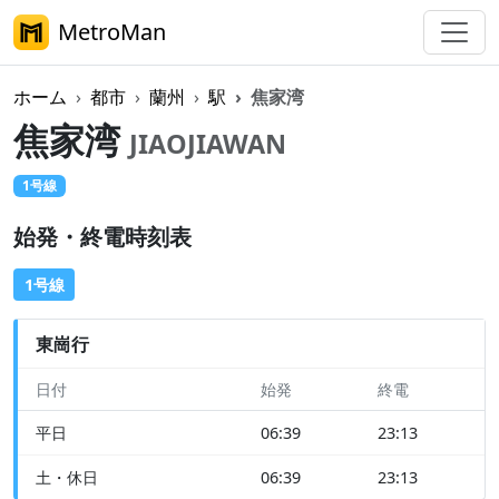
MetroMan
ホーム
都市
蘭州
駅
焦家湾
焦家湾
JIAOJIAWAN
1号線
始発・終電時刻表
1号線
東崗行
日付
始発
終電
平日
06:39
23:13
土・休日
06:39
23:13