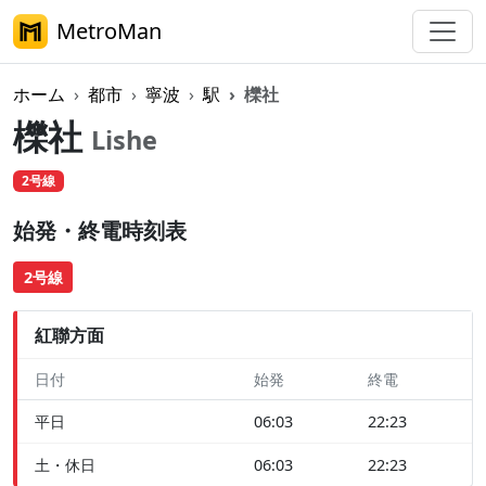
MetroMan
ホーム
都市
寧波
駅
櫟社
櫟社
Lishe
2号線
始発・終電時刻表
2号線
紅聯方面
日付
始発
終電
平日
06:03
22:23
土・休日
06:03
22:23