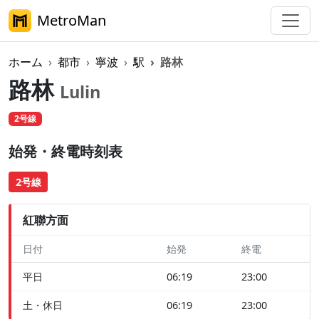
MetroMan
ホーム
都市
寧波
駅
路林
路林
Lulin
2号線
始発・終電時刻表
2号線
紅聯方面
日付
始発
終電
平日
06:19
23:00
土・休日
06:19
23:00