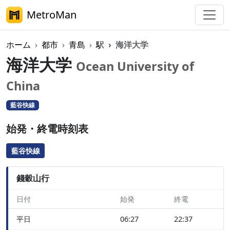
MetroMan
ホーム
都市
青島
駅
海洋大学
海洋大学
Ocean University of
China
藍谷快線
始発・終電時刻表
藍谷快線
錢穀山行
日付
始発
終電
平日
06:27
22:37