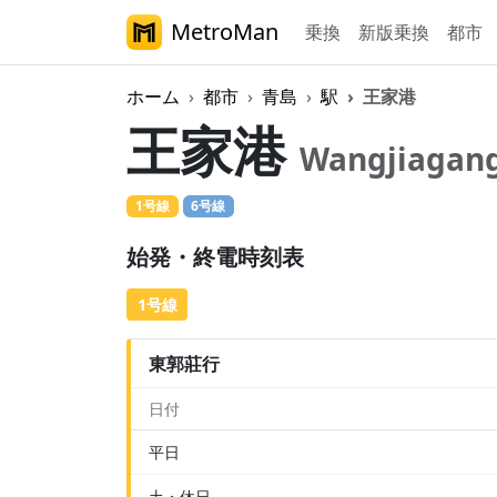
MetroMan
乗換
新版乗換
都市
ホーム
都市
青島
駅
王家港
王家港
Wangjiagan
1号線
6号線
始発・終電時刻表
1号線
東郭莊行
日付
平日
土・休日