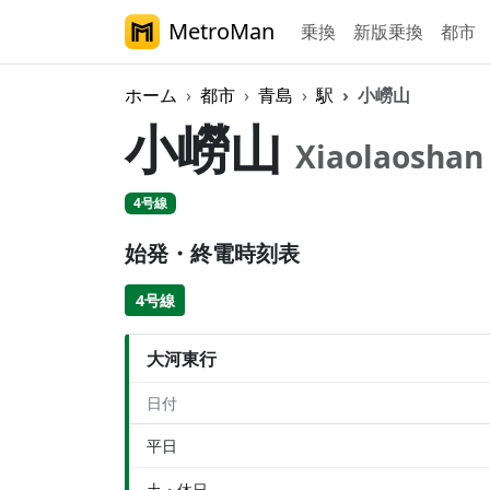
MetroMan
乗換
新版乗換
都市
ホーム
都市
青島
駅
小嶗山
小嶗山
Xiaolaoshan
4号線
始発・終電時刻表
4号線
大河東行
日付
平日
土・休日