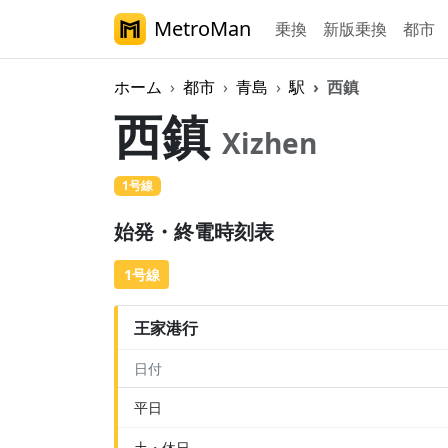
MetroMan
乗換
新版乗換
都市
ホーム
都市
青島
駅
西鎮
西鎮
Xizhen
1号線
始発・終電時刻表
1号線
王家港行
日付
平日
土・休日