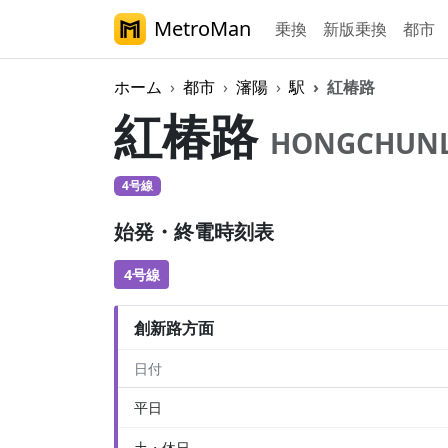
MetroMan
乗換
新版乗換
都市
ホーム
都市
瀋陽
駅
紅椿路
紅椿路
HONGCHUN
4号線
始発・終電時刻表
4号線
創新路方面
日付
平日
土・休日