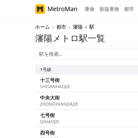
MetroMan
乗換
新版乗換
都市
ホーム
都市
瀋陽
駅
瀋陽メトロ駅一覧
1号線
十三号街
SHISANHAOJIE
中央大街
ZHONGYANGDAJIE
七号街
QIHAOJIE
四号街