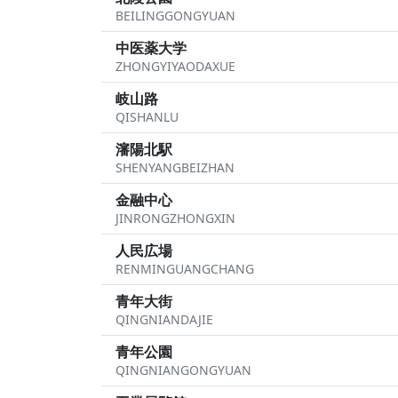
BEILINGGONGYUAN
中医薬大学
ZHONGYIYAODAXUE
岐山路
QISHANLU
瀋陽北駅
SHENYANGBEIZHAN
金融中心
JINRONGZHONGXIN
人民広場
RENMINGUANGCHANG
青年大街
QINGNIANDAJIE
青年公園
QINGNIANGONGYUAN