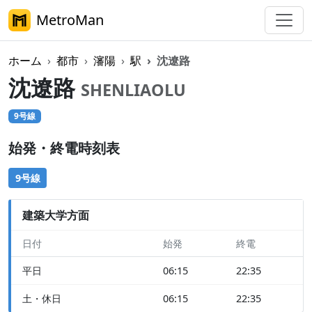
MetroMan
ホーム
都市
瀋陽
駅
沈遼路
沈遼路
SHENLIAOLU
9号線
始発・終電時刻表
9号線
建築大学方面
日付
始発
終電
平日
06:15
22:35
土・休日
06:15
22:35