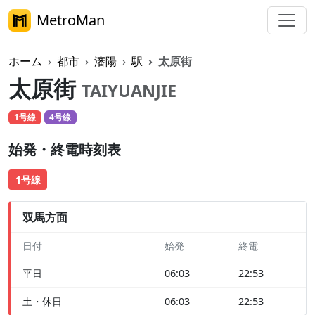
MetroMan
ホーム
都市
瀋陽
駅
太原街
太原街
TAIYUANJIE
1号線
4号線
始発・終電時刻表
1号線
双馬方面
日付
始発
終電
平日
06:03
22:53
土・休日
06:03
22:53