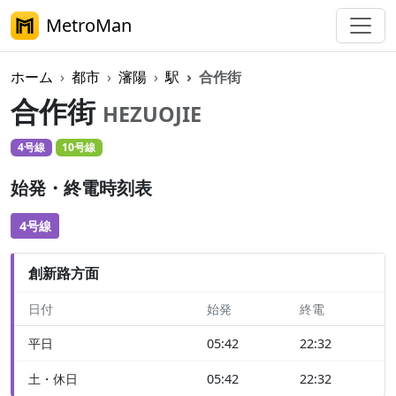
MetroMan
ホーム
都市
瀋陽
駅
合作街
合作街
HEZUOJIE
4号線
10号線
始発・終電時刻表
4号線
創新路方面
日付
始発
終電
平日
05:42
22:32
土・休日
05:42
22:32