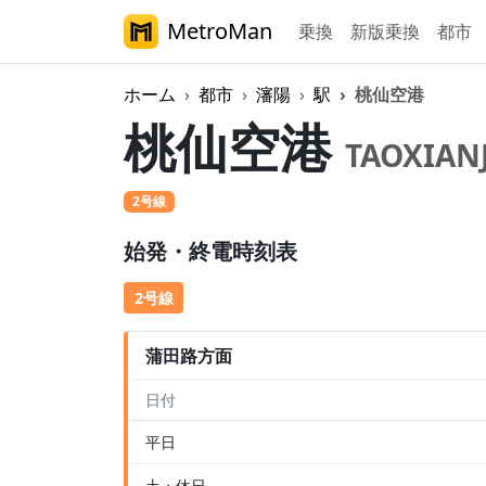
MetroMan
乗換
新版乗換
都市
ホーム
都市
瀋陽
駅
桃仙空港
桃仙空港
TAOXIAN
2号線
始発・終電時刻表
2号線
蒲田路方面
日付
平日
土・休日