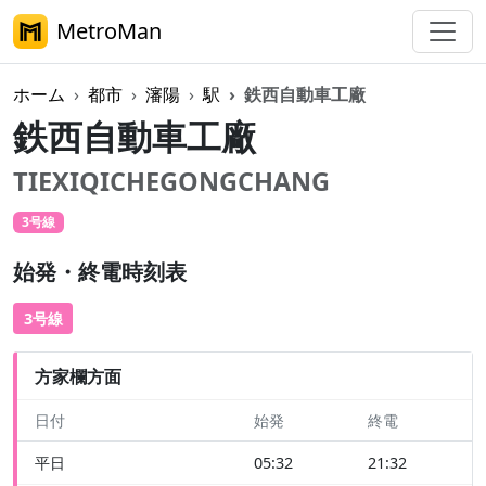
MetroMan
ホーム
都市
瀋陽
駅
鉄西自動車工廠
鉄西自動車工廠
TIEXIQICHEGONGCHANG
3号線
始発・終電時刻表
3号線
方家欄方面
日付
始発
終電
平日
05:32
21:32