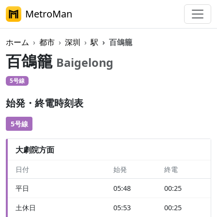
MetroMan
ホーム
都市
深圳
駅
百鴿籠
百鴿籠
Baigelong
5号線
始発・終電時刻表
5号線
大劇院方面
日付
始発
終電
平日
05:48
00:25
土休日
05:53
00:25