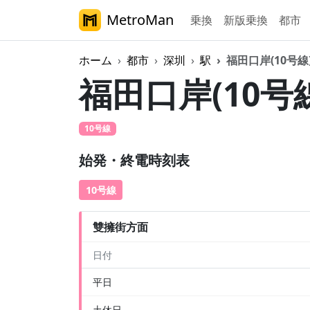
MetroMan
乗換
新版乗換
都市
ホーム
都市
深圳
駅
福田口岸(10号線
福田口岸(10号
10号線
徒歩
始発・終電時刻表
10号線
雙擁街方面
日付
平日
土休日