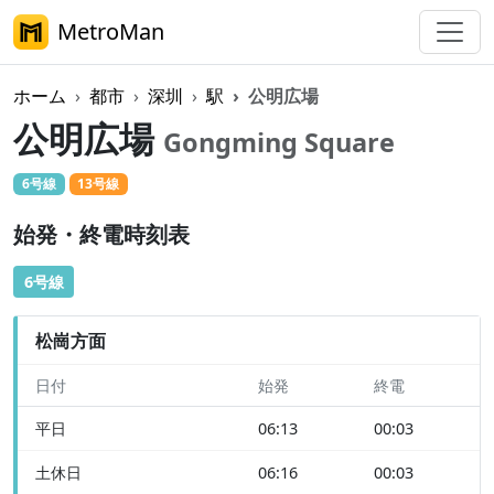
MetroMan
ホーム
都市
深圳
駅
公明広場
公明広場
Gongming Square
6号線
13号線
始発・終電時刻表
6号線
松崗方面
日付
始発
終電
平日
06:13
00:03
土休日
06:16
00:03