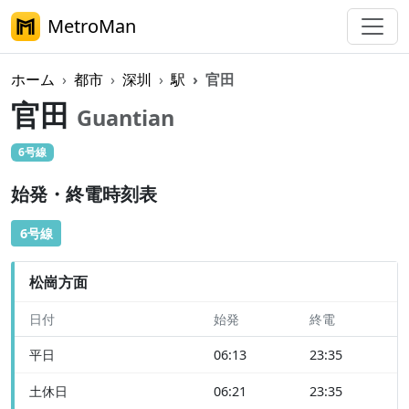
MetroMan
ホーム
都市
深圳
駅
官田
官田
Guantian
6号線
始発・終電時刻表
6号線
松崗方面
日付
始発
終電
平日
06:13
23:35
土休日
06:21
23:35