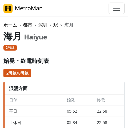
MetroMan
ホーム
都市
深圳
駅
海月
海月
Haiyue
2号線
始発・終電時刻表
2号線/8号線
渓涌方面
日付
始発
終電
平日
05:52
22:58
土休日
05:34
22:58